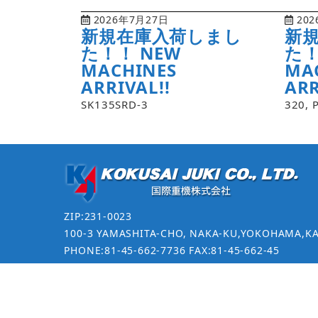
2026年7月27日
202
新規在庫入荷しまし
新
た！！ NEW
た！
MACHINES
MA
ARRIVAL!!
ARR
SK135SRD-3
320, 
ZIP:231-0023
100-3 YAMASHITA-CHO, NAKA-KU,YOKOHAMA,K
PHONE:81-45-662-7736 FAX:81-45-662-45