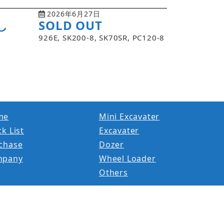
2026年6月27日
し
SOLD OUT
926E, SK200-8, SK70SR, PC120-8
me
Mini Excavater
k List
Excavater
chase
Dozer
mpany
Wheel Loader
Others