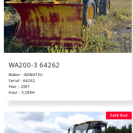
WA200-3 64262
Maker：KOMATSU
Serial：64262
Year：2001
Hour：5,589H
Sold Out