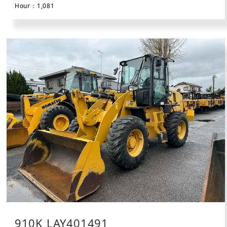
Hour：1,081
910K LAY401491