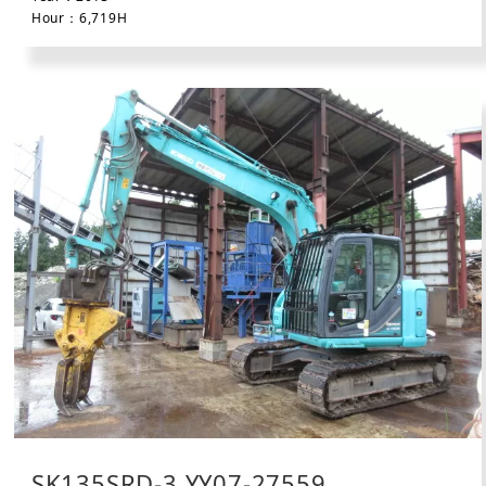
Hour：6,719H
SK135SRD-3 YY07-27559