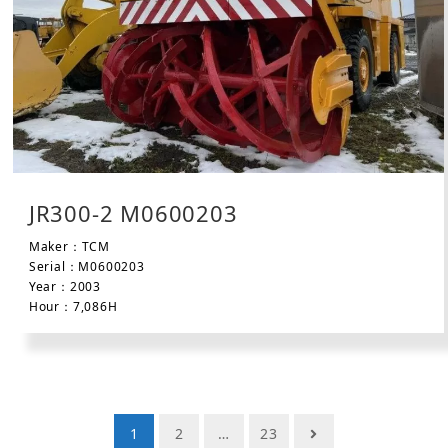
JR300-2 M0600203
Maker：TCM
Serial：M0600203
Year：2003
Hour：7,086H
投
1
2
…
23