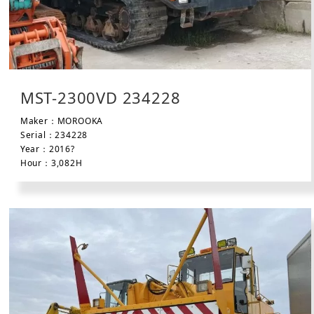
MST-2300VD 234228
Maker：MOROOKA
Serial：234228
Year：2016?
Hour：3,082H