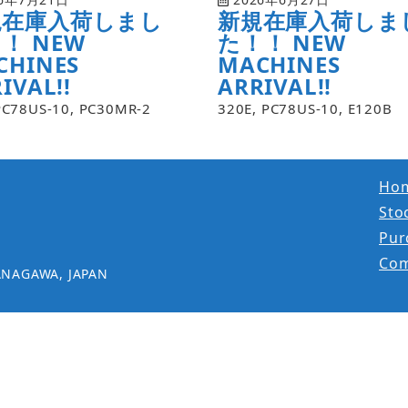
規在庫入荷しまし
新規在庫入荷しま
！ NEW
た！！ NEW
CHINES
MACHINES
IVAL!!
ARRIVAL!!
PC78US-10, PC30MR-2
320E, PC78US-10, E120B
Ho
Stoc
Pur
Co
ANAGAWA, JAPAN