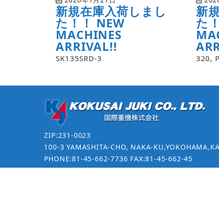
新規在庫入荷しまし
新
た！！ NEW
た！
MACHINES
MA
ARRIVAL!!
ARR
SK135SRD-3
320, 
ZIP:231-0023
100-3 YAMASHITA-CHO, NAKA-KU,YOKOHAMA,K
PHONE:81-45-662-7736 FAX:81-45-662-45