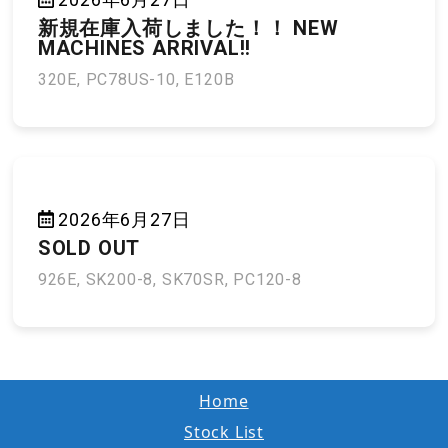
新規在庫入荷しました！！ NEW
MACHINES ARRIVAL!!
320E, PC78US-10, E120B
2026年6月27日
SOLD OUT
926E, SK200-8, SK70SR, PC120-8
Home
Stock List