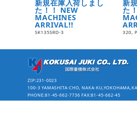
新規在庫入荷しまし
新
た！！ NEW
た！
MACHINES
MA
ARRIVAL!!
ARR
SK135SRD-3
320, 
ZIP:231-0023
100-3 YAMASHITA-CHO, NAKA-KU,YOKOHAMA,K
PHONE:81-45-662-7736 FAX:81-45-662-45