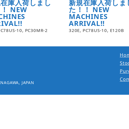
規在庫入荷しまし
新規在庫入荷しま
！ NEW
た！！ NEW
CHINES
MACHINES
IVAL!!
ARRIVAL!!
PC78US-10, PC30MR-2
320E, PC78US-10, E120B
Ho
Stoc
Pur
Co
ANAGAWA, JAPAN