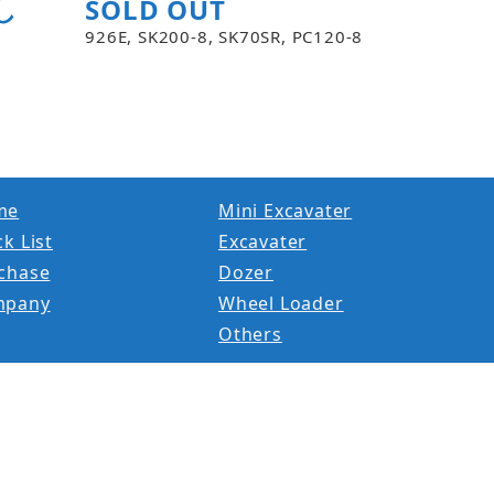
し
SOLD OUT
926E, SK200-8, SK70SR, PC120-8
me
Mini Excavater
k List
Excavater
chase
Dozer
mpany
Wheel Loader
Others