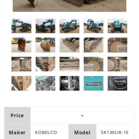
Price
－
Maker
Model
KOBELCO
SK130UR-1E