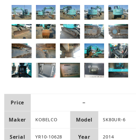
Price
－
Maker
Model
KOBELCO
SK80UR-6
Serial
Year
YR10-10628
2014