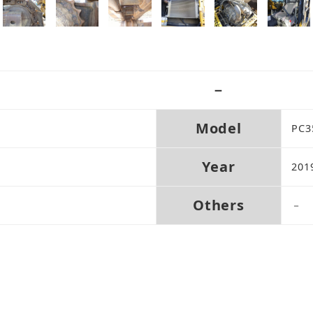
－
Model
PC3
Year
201
Others
－