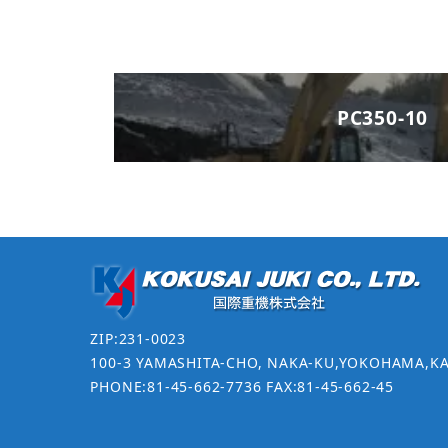
PC350-10
ZIP:231-0023
100-3 YAMASHITA-CHO, NAKA-KU,YOKOHAMA,K
PHONE:81-45-662-7736 FAX:81-45-662-45