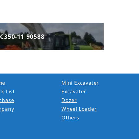
C350-11 90588
me
Mini Excavater
k List
Excavater
chase
Dozer
mpany
Wheel Loader
Others