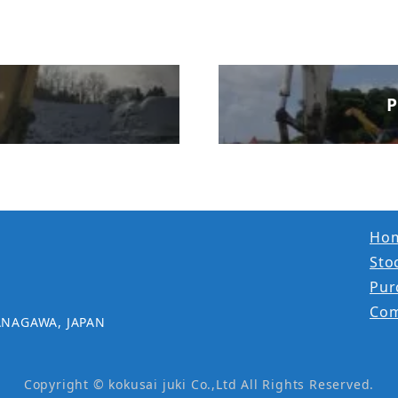
P
Ho
Stoc
Pur
Co
ANAGAWA, JAPAN
Copyright © kokusai juki Co.,Ltd All Rights Reserved.