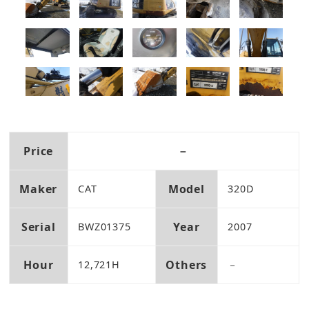
Price
－
Maker
Model
CAT
320D
Serial
Year
BWZ01375
2007
Hour
Others
12,721H
－