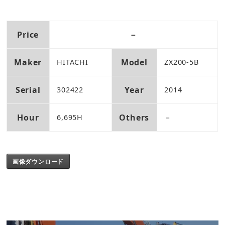
Price
－
Maker
Model
HITACHI
ZX200-5B
Serial
Year
302422
2014
Hour
Others
6,695H
－
画像ダウンロード