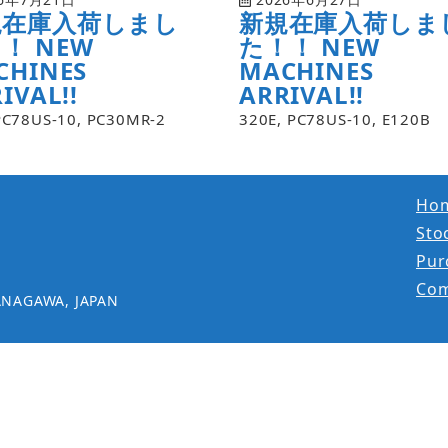
規在庫入荷しまし
新規在庫入荷しま
！ NEW
た！！ NEW
CHINES
MACHINES
IVAL!!
ARRIVAL!!
PC78US-10, PC30MR-2
320E, PC78US-10, E120B
Ho
Stoc
Pur
Co
ANAGAWA, JAPAN