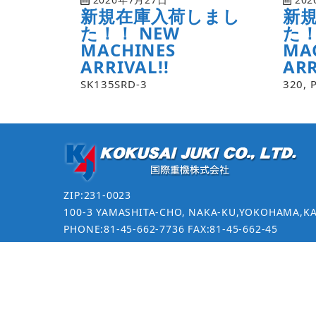
新規在庫入荷しまし
新
た！！ NEW
た！
MACHINES
MA
ARRIVAL!!
ARR
SK135SRD-3
320, 
ZIP:231-0023
100-3 YAMASHITA-CHO, NAKA-KU,YOKOHAMA,K
PHONE:81-45-662-7736 FAX:81-45-662-45