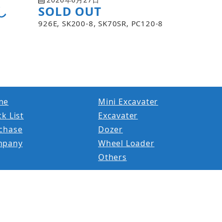
し
SOLD OUT
926E, SK200-8, SK70SR, PC120-8
me
Mini Excavater
k List
Excavater
chase
Dozer
mpany
Wheel Loader
Others