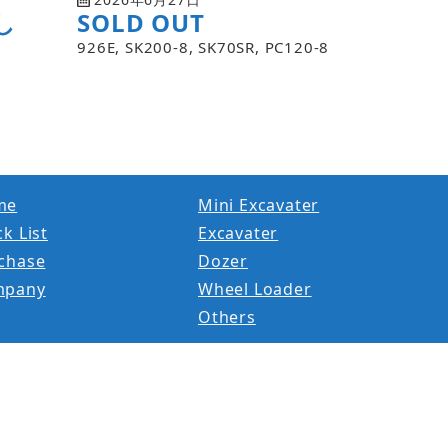
し
SOLD OUT
926E, SK200-8, SK70SR, PC120-8
me
Mini Excavater
k List
Excavater
chase
Dozer
mpany
Wheel Loader
Others