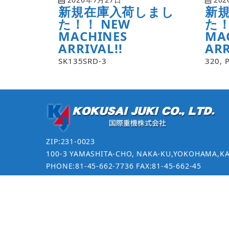
新規在庫入荷しまし
新
た！！ NEW
た！
MACHINES
MA
ARRIVAL!!
ARR
SK135SRD-3
320, 
ZIP:231-0023
100-3 YAMASHITA-CHO, NAKA-KU,YOKOHAMA,K
PHONE:81-45-662-7736 FAX:81-45-662-45