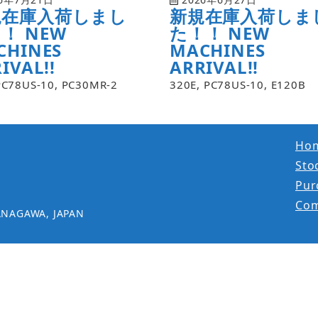
規在庫入荷しまし
新規在庫入荷しま
！ NEW
た！！ NEW
CHINES
MACHINES
IVAL!!
ARRIVAL!!
PC78US-10, PC30MR-2
320E, PC78US-10, E120B
Ho
Stoc
Pur
Co
ANAGAWA, JAPAN