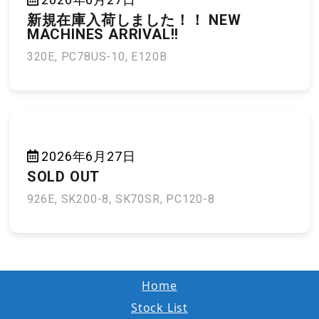
新規在庫入荷しました！！ NEW
MACHINES ARRIVAL!!
320E, PC78US-10, E120B
2026年6月27日
SOLD OUT
926E, SK200-8, SK70SR, PC120-8
Home
Stock List