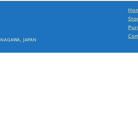
Ho
Stoc
Pur
Co
ANAGAWA, JAPAN