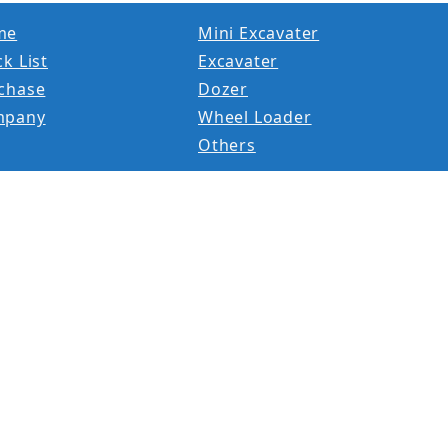
me
Mini Excavater
k List
Excavater
chase
Dozer
mpany
Wheel Loader
Others