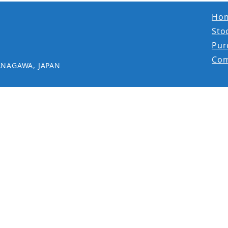
Ho
Stoc
Pur
Co
ANAGAWA, JAPAN