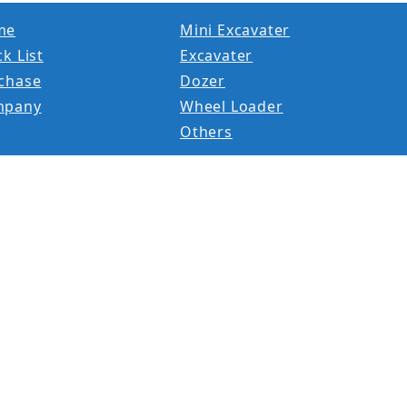
me
Mini Excavater
k List
Excavater
chase
Dozer
mpany
Wheel Loader
Others