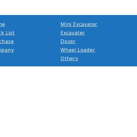
me
Mini Excavater
k List
Excavater
chase
Dozer
mpany
Wheel Loader
Others