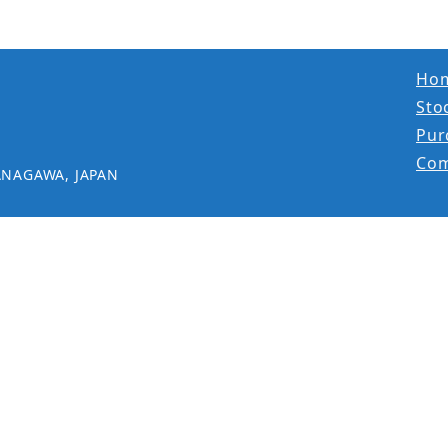
Ho
Stoc
Pur
Co
ANAGAWA, JAPAN