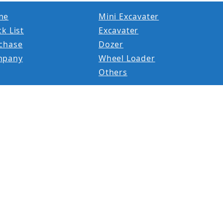
me
Mini Excavater
k List
Excavater
chase
Dozer
mpany
Wheel Loader
Others