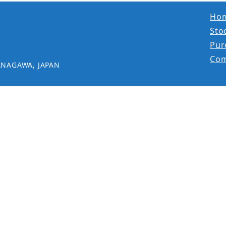
Ho
Stoc
Pur
Co
ANAGAWA, JAPAN