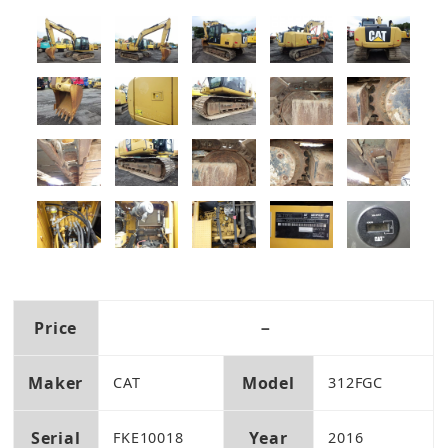
Price
－
Maker
Model
CAT
312FGC
Serial
Year
FKE10018
2016